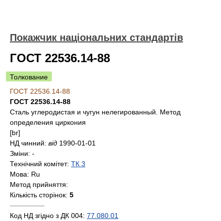
Покажчик національних стандартів
ГОСТ 22536.14-88
Толкование
ГОСТ 22536.14-88
ГОСТ 22536.14-88
Сталь углеродистая и чугун нелегированный. Метод
определения циркония
[br]
НД чинний:
від
1990-01-01
Зміни:
-
Технічний комітет:
ТК 3
Мова:
Ru
Метод прийняття:
Кількість сторінок:
5
—————
Код НД згідно з ДК 004:
77.080.01